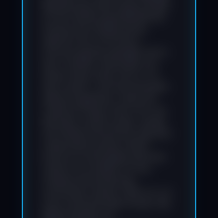
Bearbeitung, Verbreitung und jede
Art der Verwertung außerhalb der
Grenzen des Urheberrechtes
bedürfen der schriftlichen
Zustimmung des jeweiligen Autors
bzw. Erstellers. Downloads und
Kopien dieser Seite sind nur für
den privaten, nicht kommerziellen
Gebrauch gestattet. Soweit die
Inhalte auf dieser Seite nicht vom
Betreiber erstellt wurden, werden
die Urheberrechte Dritter beachtet.
Insbesondere werden Inhalte
Dritter als solche gekennzeichnet.
Sollten Sie trotzdem auf eine
Urheberrechtsverletzung
aufmerksam werden, bitten wir um
einen entsprechenden Hinweis. Bei
Bekanntwerden von