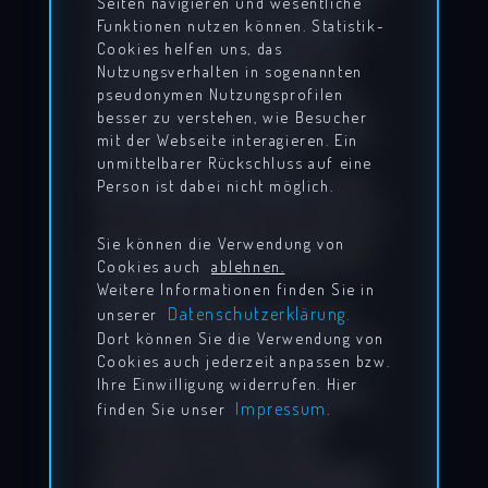
nach Umständen zu forschen, die
Seiten navigieren und wesentliche
Funktionen nutzen können. Statistik-
auf eine rechtswidrige Tätigkeit
Cookies helfen uns, das
hinweisen. Verpflichtungen zur
Nutzungsverhalten in sogenannten
Entfernung oder Sperrung der
pseudonymen Nutzungsprofilen
Nutzung von Informationen nach
besser zu verstehen, wie Besucher
den allgemeinen Gesetzen bleiben
mit der Webseite interagieren. Ein
hiervon unberührt. Eine
unmittelbarer Rückschluss auf eine
diesbezügliche Haftung ist jedoch
Person ist dabei nicht möglich.
erst ab dem Zeitpunkt der Kenntnis
einer konkreten Rechtsverletzung
Sie können die Verwendung von
möglich. Bei Bekanntwerden von
Cookies auch
ablehnen.
entsprechenden
Weitere Informationen finden Sie in
Datenschutzerklärung.
unserer
Rechtsverletzungen werden wir
Dort können Sie die Verwendung von
diese Inhalte umgehend entfernen.
Cookies auch jederzeit anpassen bzw.
Urheberrecht Die durch die
Ihre Einwilligung widerrufen. Hier
Seitenbetreiber erstellten Inhalte
Impressum
finden Sie unser
.
und Werke auf diesen Seiten
unterliegen dem deutschen
Urheberrecht. Die Vervielfältigung,