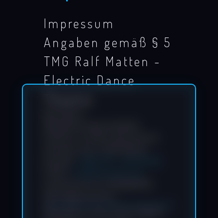
Impressum
Angaben gemäß § 5
TMG Ralf Matten -
Electric Dance
Theatre
Ralf Matten
Waldeckerstraße 18 60433,
Frankfurt am Main Deutschland
Vertreten durch: Ralf Matten
Kontakt:
+49(0) 172 - 66 92 085
E-Mail:
info@ralfmatten.de
Umsatzsteuer-ID: DE191162755
Haftungsausschluss
Haftung für Links: Unser Angebot