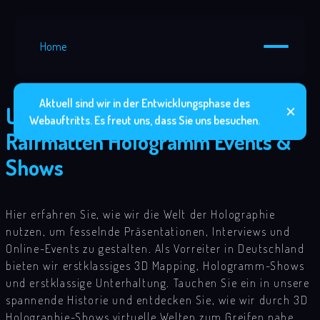
Aktuell sind wir in der Entwicklungsphase des
Unsere Entstehungsgeschichte:
Webauftritts. Es freut uns, dass Sie uns besuchen.
Ralfmatten Hologramm Events &
Shows
Hier erfahren Sie, wie wir die Welt der Holographie
nutzen, um fesselnde Präsentationen, Interviews und
Online-Events zu gestalten. Als Vorreiter in Deutschland
bieten wir erstklassiges 3D Mapping, Hologramm-Shows
und erstklassige Unterhaltung. Tauchen Sie ein in unsere
spannende Historie und entdecken Sie, wie wir durch 3D
Holographie-Shows virtuelle Welten zum Greifen nahe