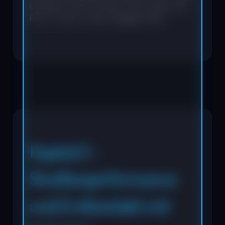
Gundlach, der Frontmann der Gruppe, den
Preis in Saint Tropez entgegennahm.
Kapital 2 -
Straßenperformance
und Erstkontakt mit