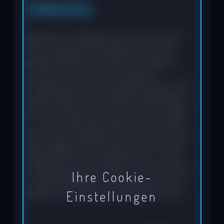
Industrie
Nachdem wir 1984 die von der Zeitschrift
Bravo ausgerichtete Weltmeisterschaft
gewonnen hatten, wurden wir aufgrund
unseres Status als keine Amateure
disqualifiziert. Dennoch gewannen wir eine
Woche später das US-Open im Breakdance.
Diese Kunstform setzte ich auf der Straße
fort. Ein Zufall führte dazu, dass ich 1992
nach einer Straßenperformance von einem
Mann angesprochen wurde. Er bot mir die
Möglichkeit an, als “Roboterman“ auf der
Messe Dortmunder Herbst für die Industrie-
Ihre Cookie-
und Handelskammer aufzutreten. Hiermit
begann meine Karriere als Messekünstler.
Einstellungen