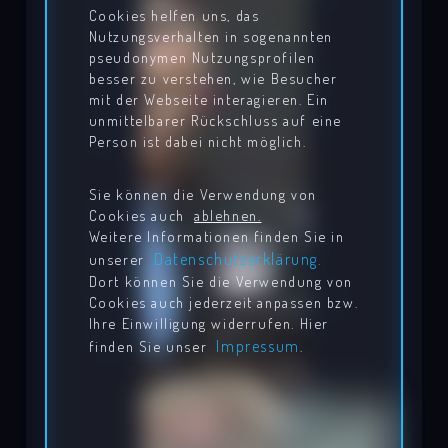
Cookies helfen uns, das
Nutzungsverhalten in sogenannten
pseudonymen Nutzungsprofilen
besser zu verstehen, wie Besucher
mit der Webseite interagieren. Ein
unmittelbarer Rückschluss auf eine
Person ist dabei nicht möglich.
Sie können die Verwendung von
Cookies auch
ablehnen.
Weitere Informationen finden Sie in
Datenschutzerklärung.
unserer
Dort können Sie die Verwendung von
Cookies auch jederzeit anpassen bzw.
Ihre Einwilligung widerrufen. Hier
Impressum
finden Sie unser
.