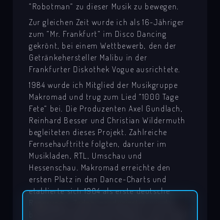
“Robotman“ zu dieser Musik zu bewegen.
Zur gleichen Zeit wurde ich als 16-Jähriger
zum “Mr. Frankfurt“ im Disco Dancing
gekrönt, bei einem Wettbewerb, den der
Getränkehersteller Malibu in der
Frankfurter Diskothek Vogue ausrichtete.
1984 wurde ich Mitglied der Musikgruppe
Makromad und trug zum Lied “1000 Tage
Fete“ bei. Die Produzenten Axel Gundlach,
Reinhard Besser und Christian Wildermuth
begleiteten dieses Projekt. Zahlreiche
Fernsehauftritte folgten, darunter im
Musikladen, RTL, Umschau und
Hessenschau. Makromad erreichte den
ersten Platz in den Dance-Charts und
etablierte sich 1984 als erste deutsche
Rapgruppe. Zudem produzierten wir das
beste Musikvideo Deutschlands, wofür Axel